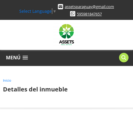
assetsparaguay@gmail.com
Select Language
▼
595981847657
MENÚ
Inicio
Detalles del inmueble