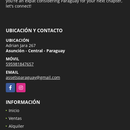
you're an expat considering Paraguay for your next chapter,
let's connect!
UBICACIÓN Y CONTACTO
UBICACIÓN
Adrian Jara 267
Asunción - Central - Paraguay
MÓVIL
595981847657
EMAIL
assetsparaguay@gmail.com
Facebook
Instagram
INFORMACIÓN
Inicio
Ventas
Alquiler