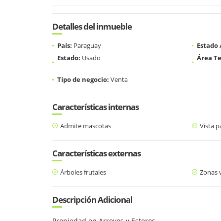
Detalles del inmueble
País:
Paraguay
Estado
Estado:
Usado
Área Te
Tipo de negocio:
Venta
Características internas
Admite mascotas
Vista 
Características externas
Árboles frutales
Zonas 
Descripción Adicional
Propiedad en Arroyos y Esteros