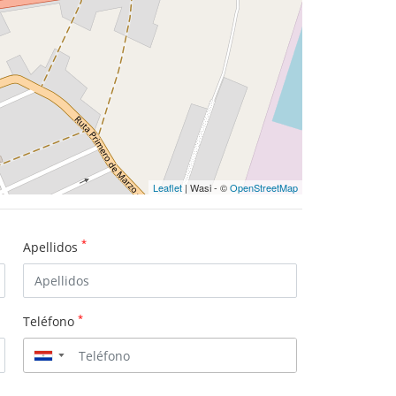
Leaflet
| Wasi - ©
OpenStreetMap
*
Apellidos
*
Teléfono
▼