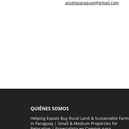
assetsparaguay@gmail.com
QUIÉNES SOMOS
Helping Expats Buy Rural Land & Sustainable Farm
in Paraguay | Small & Medium Properties for
Relocation | Especialista en Campos para