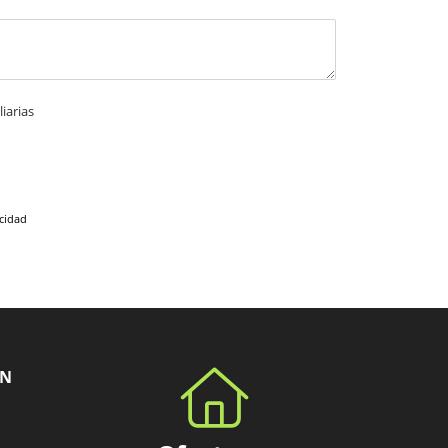
iarias
acidad
ÓN