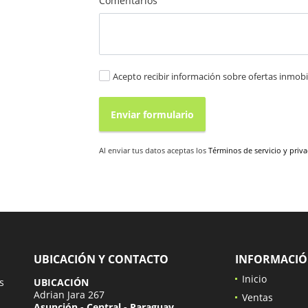
Comentarios
Acepto recibir información sobre ofertas inmobil
Enviar formulario
Al enviar tus datos aceptas los
Términos de servicio y priv
UBICACIÓN Y CONTACTO
INFORMACI
Inicio
s
UBICACIÓN
Adrian Jara 267
Ventas
Asunción - Central - Paraguay