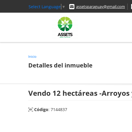
Select Language
▼
assetsparaguay@gmail.com
Inicio
Detalles del inmueble
Vendo 12 hectáreas -Arroyos y
Código
: 7144837