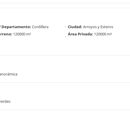
 / Departamento:
Cordillera
Ciudad:
Arroyos y Esteros
rreno:
120000 m²
Área Privada:
120000 m²
panorámica
verdes