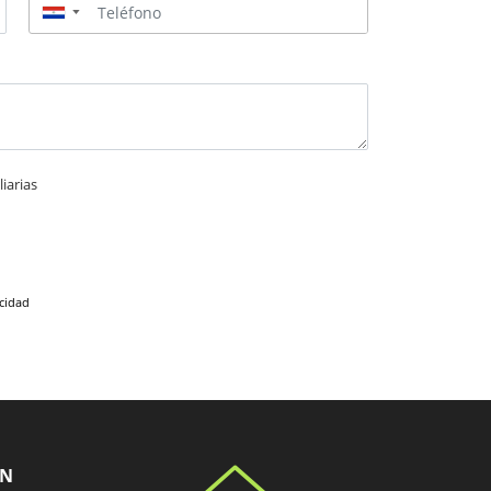
▼
iarias
acidad
ÓN