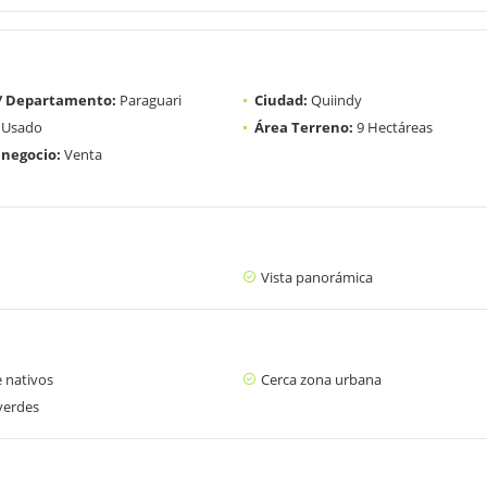
 / Departamento:
Paraguari
Ciudad:
Quiindy
Usado
Área Terreno:
9 Hectáreas
 negocio:
Venta
Vista panorámica
 nativos
Cerca zona urbana
verdes