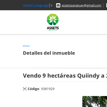
Select Language
▼
assetsparaguay@gmail.com
Inicio
Detalles del inmueble
Vendo 9 hectáreas Quiindy a 2
Código
: 9381929