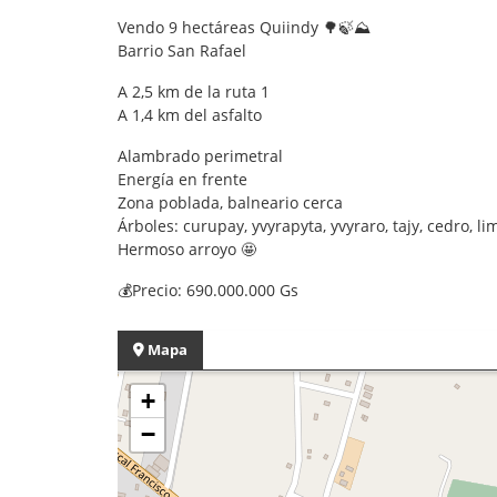
Vendo 9 hectáreas Quiindy 🌳🍃⛰️
Barrio San Rafael
A 2,5 km de la ruta 1
A 1,4 km del asfalto
Alambrado perimetral
Energía en frente
Zona poblada, balneario cerca
Árboles: curupay, yvyrapyta, yvyraro, tajy, cedro,
Hermoso arroyo 🤩
💰Precio: 690.000.000 Gs
Mapa
+
−