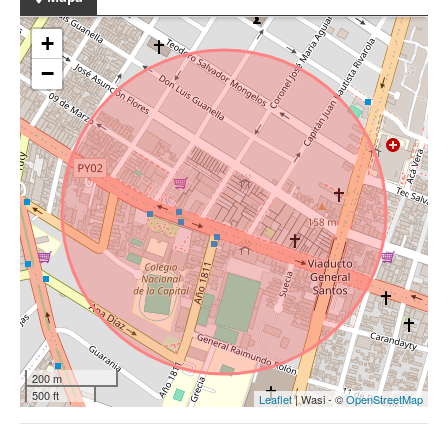
+
−
200 m
500 ft
Leaflet
| Wasi - ©
OpenStreetMap