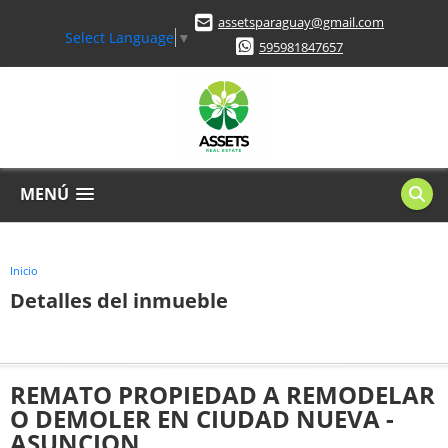
assetsparaguay@gmail.com
Select Language
▼
595981847657
MENÚ
Inicio
Detalles del inmueble
REMATO PROPIEDAD A REMODELAR
O DEMOLER EN CIUDAD NUEVA -
ASUNCION