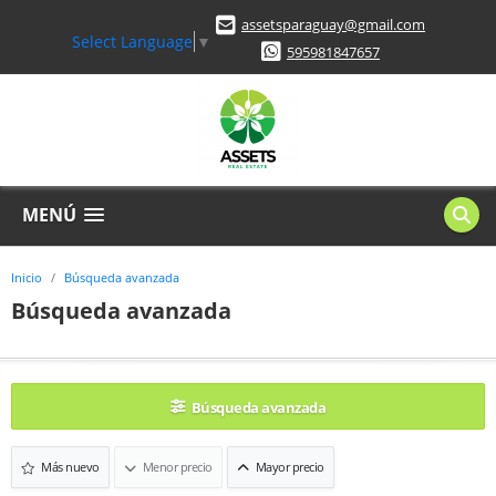
assetsparaguay@gmail.com
Select Language
▼
595981847657
MENÚ
Inicio
Búsqueda avanzada
Búsqueda avanzada
Búsqueda avanzada
Más nuevo
Menor precio
Mayor precio