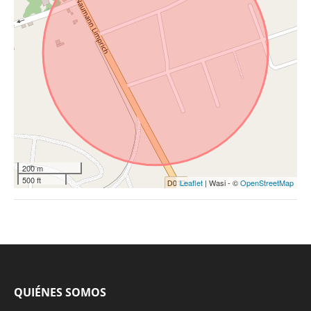
200 m
500 ft
Leaflet
| Wasi - ©
OpenStreetMap
QUIÉNES SOMOS