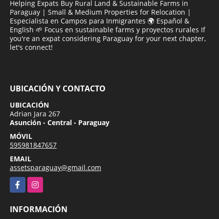
Helping Expats Buy Rural Land & Sustainable Farms in
Paraguay | Small & Medium Properties for Relocation |
Especialista en Campos para Inmigrantes 🌍 Español &
English 🌱 Focus en sustainable farms y proyectos rurales If
you're an expat considering Paraguay for your next chapter,
let's connect!
UBICACIÓN Y CONTACTO
UBICACIÓN
Adrian Jara 267
Asunción - Central - Paraguay
MÓVIL
595981847657
EMAIL
assetsparaguay@gmail.com
Facebook
Instagram
INFORMACIÓN