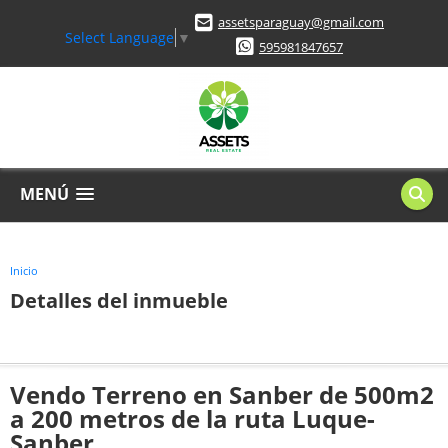
assetsparaguay@gmail.com
Select Language
▼
595981847657
MENÚ
Inicio
Detalles del inmueble
Vendo Terreno en Sanber de 500m2
a 200 metros de la ruta Luque-
Sanber