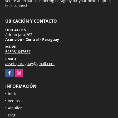
you're an expat considering Paraguay for your next chapter,
let's connect!
UBICACIÓN Y CONTACTO
UBICACIÓN
Adrian Jara 267
Asunción - Central - Paraguay
MÓVIL
595981847657
EMAIL
assetsparaguay@gmail.com
Facebook
Instagram
INFORMACIÓN
Inicio
Ventas
Alquiler