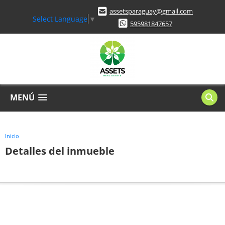
assetsparaguay@gmail.com
Select Language
▼
595981847657
MENÚ
Inicio
Detalles del inmueble