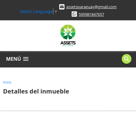
assetsparaguay@gmail.com
Select Language
▼
595981847657
MENÚ
Inicio
Detalles del inmueble