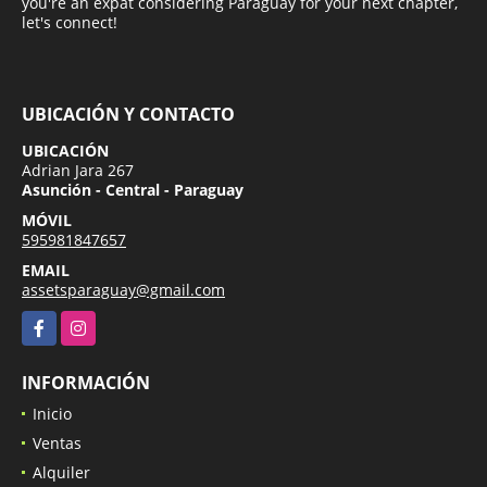
you're an expat considering Paraguay for your next chapter,
let's connect!
UBICACIÓN Y CONTACTO
UBICACIÓN
Adrian Jara 267
Asunción - Central - Paraguay
MÓVIL
595981847657
EMAIL
assetsparaguay@gmail.com
Facebook
Instagram
INFORMACIÓN
Inicio
Ventas
Alquiler